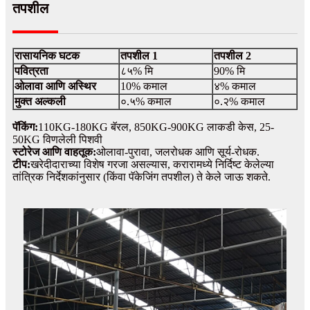
तपशील
रासायनिक घटक
तपशील 1
तपशील 2
पवित्रता
८५% मि
90% मि
ओलावा आणि अस्थिर
10% कमाल
४% कमाल
मुक्त अल्कली
०.५% कमाल
०.२% कमाल
पॅकिंग:
110KG-180KG बॅरल, 850KG-900KG लाकडी केस, 25-
50KG विणलेली पिशवी
स्टोरेज आणि वाहतूक:
ओलावा-पुरावा, जलरोधक आणि सूर्य-रोधक.
टीप:
खरेदीदाराच्या विशेष गरजा असल्यास, करारामध्ये निर्दिष्ट केलेल्या
तांत्रिक निर्देशकांनुसार (किंवा पॅकेजिंग तपशील) ते केले जाऊ शकते.