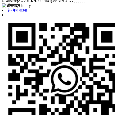
© कॉपीराइट - 2010-2022 : सर्व हक्क राखीव.
- - , , , , , ,
ई - मेल पाठवा