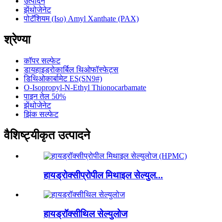
उत्पादने
झेंथोजेनेट
पोटॅशियम (Iso) Amyl Xanthate (PAX)
श्रेण्या
कॉपर सल्फेट
डायहाइड्रोकार्बिल थिओफॉस्फेट्स
डिथिओकार्बामेट ES(SN9#)
O-Isopropyl-N-Ethyl Thionocarbamate
पाइन तेल 50%
झेंथोजेनेट
झिंक सल्फेट
वैशिष्ट्यीकृत उत्पादने
हायड्रोक्सीप्रोपील मिथाइल सेल्युल...
हायड्रॉक्सीथिल सेल्युलोज