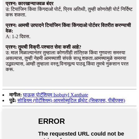
प्रश्न: कारखान्याजवळ बंदर
उ: टियांजिन किंवा किंगदाओ पोर्ट, प्रिय अतिथी, तुम्ही कोणतेही पोर्ट निर्दिष्ट
करू शकता.
प्रश्न: आमची उत्पादने टियांजिन किंवा किंगदाओ पोर्टवर वितरीत करण्याची
वेळ:
A: 1-2 दिवस.
प्रश्न: तुमची विक्री-पश्चात सेवा कशी आहे?
उ: माल मिळाल्यानंतर तुम्हाला कोणतीही तांत्रिक किंवा गुणवत्ता समस्या
असल्यास, तुम्ही नेहमी आमच्याशी संपर्क साधू शकता.आमच्यामुळे समस्या
उद्भवल्यास, आम्ही तुम्हाला वस्तू विनामूल्य पाठवू किंवा तुमचे नुकसान परत
करू.
मागील:
घाऊक पोटॅशियम Isobutyl Xanthate
पुढे:
सोडियम (पोटॅशियम) आयसोब्युटिल झेंथेट (सिबएक्स, पीबीएक्स)