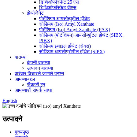
डिथिओफॉस्फेट 25 एस
डिथिओफॉस्फेट बीएस
झेंथोजेनेट
पोटॅशियम आयसोब्युटील झेंथेट
सोडियम (Iso) Amyl Xanthate
पोटॅशियम (Iso) Amyl Xanthate (PAX)
सोडियम (पोटॅशियम) आयसोब्युटिल झेंथेट (SIBX,
PIBX)
सोडियम इथाइल झँथेट (सेक्स)
सोडियम आयसोप्रोपील झेंथेट (SIPX)
बातम्या
कंपनी बातम्या
उत्पादन बातम्या
वारंवार विचारले जाणारे प्रश्न
आमच्याबद्दल
फॅक्टरी टूर
आमच्याशी संपर्क साधा
English
उत्पादने
मुख्यपृष्ठ