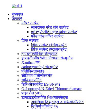
मुख्यपृष्ठ
उत्पादने
कॉपर सल्फेट
लाभदायक ग्रेड तांबे सल्फेट
इलेक्ट्रोप्लेटिंग ग्रेड कॉपर सल्फेट
फीड ग्रेड कॉपर सल्फेट
झिंक सल्फेट
झिंक सल्फेट मोनोहायड्रेट
झिंक सल्फेट हेप्टाहायड्रेट
हायड्रॉक्सीथिल सेल्युलोज
हायड्रॉक्सीप्रोपील मिथाइल सेल्युलोज
Xanthan गम
carboxymethyl सेल्युलोज
पॉलीक्रिलामाइड
सोडियम पॉलीएक्रिलेट
सोडियम फॉर्मेट
डिथिओकार्बामेट ES(SN9#)
O-Isopropyl-N-Ethyl Thionocarbamate
पाइन तेल 50%
डायहाइड्रोकार्बिल थिओफॉस्फेट्स
अमोनियम डिब्युटाइल डायथिओफॉस्फेट
डिथिओफॉस्फेट २५